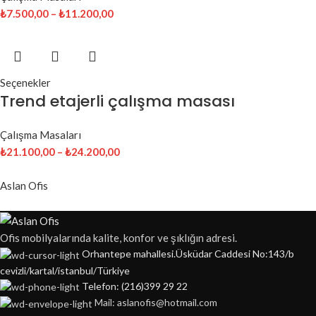
₺
7.500,00
–
₺
11.200,00
Seçenekler
Trend etajerli çalışma masası
Çalışma Masaları
₺
21.100,00
–
₺
24.200,00
Aslan Ofis
Ofis mobilyalarında kalite, konfor ve şıklığın adresi.
Orhantepe mahallesi.Üsküdar Caddesi No:143/b
cevizli/kartal/istanbul/Türkiye
Telefon: (216)399 29 22
Mail: aslanofis@hotmail.com