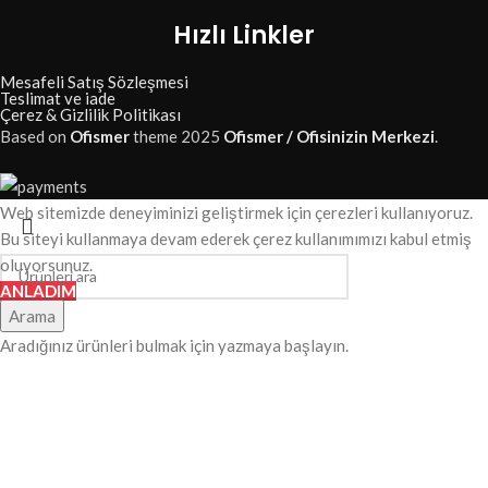
Hızlı Linkler
Mesafeli Satış Sözleşmesi
Teslimat ve iade
Çerez & Gizlilik Politikası
Based on
Ofismer
theme
2025
Ofismer / Ofisinizin Merkezi
.
Web sitemizde deneyiminizi geliştirmek için çerezleri kullanıyoruz.
Bu siteyi kullanmaya devam ederek çerez kullanımımızı kabul etmiş
oluyorsunuz.
ANLADIM
Arama
Aradığınız ürünleri bulmak için yazmaya başlayın.