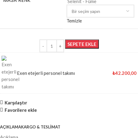
MASA RENK
Selenit - Füme
Temizle
SEPETE EKLE
Exen etejerli personel takımı
₺
42.200,00
Karşılaştır
Favorilere ekle
AÇIKLAMA
KARGO & TESLIMAT
Açıklama