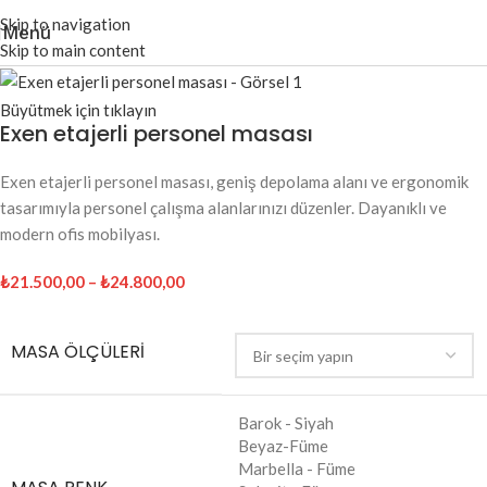
Skip to navigation
Menü
Skip to main content
Büyütmek için tıklayın
Exen etajerli personel masası
Exen etajerli personel masası, geniş depolama alanı ve ergonomik
tasarımıyla personel çalışma alanlarınızı düzenler. Dayanıklı ve
modern ofis mobilyası.
₺
21.500,00
–
₺
24.800,00
MASA ÖLÇÜLERI
Barok - Siyah
Beyaz-Füme
Marbella - Füme