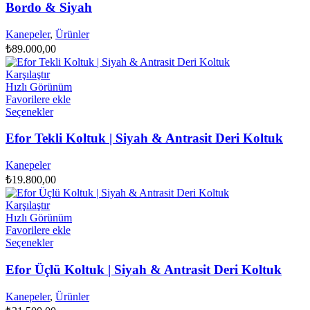
Bordo & Siyah
Kanepeler
,
Ürünler
₺
89.000,00
Karşılaştır
Hızlı Görünüm
Favorilere ekle
Bu
Seçenekler
ürünün
birden
Efor Tekli Koltuk | Siyah & Antrasit Deri Koltuk
fazla
varyasyonu
Kanepeler
var.
₺
19.800,00
Seçenekler
ürün
Karşılaştır
sayfasından
Hızlı Görünüm
seçilebilir
Favorilere ekle
Bu
Seçenekler
ürünün
birden
Efor Üçlü Koltuk | Siyah & Antrasit Deri Koltuk
fazla
varyasyonu
Kanepeler
,
Ürünler
var.