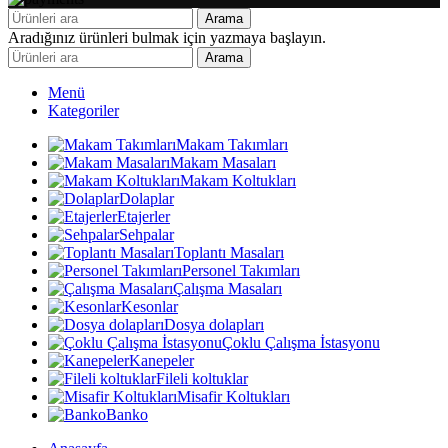
Arama
Aradığınız ürünleri bulmak için yazmaya başlayın.
Arama
Menü
Kategoriler
Makam Takımları
Makam Masaları
Makam Koltukları
Dolaplar
Etajerler
Sehpalar
Toplantı Masaları
Personel Takımları
Çalışma Masaları
Kesonlar
Dosya dolapları
Çoklu Çalışma İstasyonu
Kanepeler
Fileli koltuklar
Misafir Koltukları
Banko