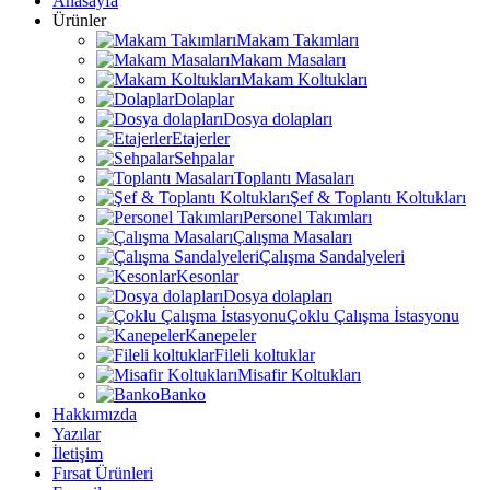
Anasayfa
Ürünler
Makam Takımları
Makam Masaları
Makam Koltukları
Dolaplar
Dosya dolapları
Etajerler
Sehpalar
Toplantı Masaları
Şef & Toplantı Koltukları
Personel Takımları
Çalışma Masaları
Çalışma Sandalyeleri
Kesonlar
Dosya dolapları
Çoklu Çalışma İstasyonu
Kanepeler
Fileli koltuklar
Misafir Koltukları
Banko
Hakkımızda
Yazılar
İletişim
Fırsat Ürünleri