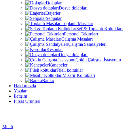
Dolaplar
Dosya dolapları
Etajerler
Sehpalar
Toplantı Masaları
Şef & Toplantı Koltukları
Personel Takımları
Çalışma Masaları
Çalışma Sandalyeleri
Kesonlar
Dosya dolapları
Çoklu Çalışma İstasyonu
Kanepeler
Fileli koltuklar
Misafir Koltukları
Banko
Hakkımızda
Yazılar
İletişim
Fırsat Ürünleri
Menü