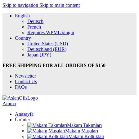
Skip to navigation
Skip to main content
English
Deutsch
French
Requires WPML plugin
Country
United States (USD)
Deutschland (EUR)
Japan (JPY)
FREE SHIPPING FOR ALL ORDERS OF $150
Newsletter
Contact Us
FAQs
Arama
Anasayfa
Ürünler
Makam Takımları
Makam Masaları
Makam Koltukları