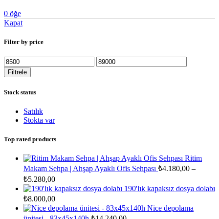
0
öğe
Kapat
Filter by price
En
En
düşük
yüksek
Filtrele
fiyat
fiyat
Stock status
Satılık
Stokta var
Top rated products
Ritim
Makam Sehpa | Ahşap Ayaklı Ofis Sehpası
₺
4.180,00
–
Fiyat
₺
5.280,00
aralığı:
190'lık kapaksız dosya dolabı
₺4.180,00
₺
8.000,00
-
Nice depolama
₺5.280,00
ünitesi - 83x45x140h
₺
14.240,00