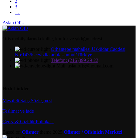
2
3
→
Aslan Ofis
Ofis mobilyalarında kalite, konfor ve şıklığın adresi.
Orhantepe mahallesi.Üsküdar Caddesi
No:143/b cevizli/kartal/istanbul/Türkiye
Telefon: (216)399 29 22
Mail: aslanofis@hotmail.com
Hızlı Linkler
Mesafeli Satış Sözleşmesi
Teslimat ve iade
Çerez & Gizlilik Politikası
Based on
Ofismer
theme
2025
Ofismer / Ofisinizin Merkezi
.