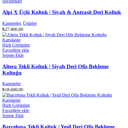
Bu
Seçenekler
ürünün
birden
Alpi X Üçlü Koltuk | Siyah & Antrasit Deri Koltuk
fazla
varyasyonu
Kanepeler
,
Ürünler
var.
₺
27.800,00
Seçenekler
ürün
Karşılaştır
sayfasından
Hızlı Görünüm
seçilebilir
Favorilere ekle
Sepete Ekle
Altera Tekli Koltuk | Siyah Deri Ofis Bekleme
Koltuğu
Kanepeler
₺
18.600,00
Karşılaştır
Hızlı Görünüm
Favorilere ekle
Sepete Ekle
Barcelona Tekli Koltuk | Yeşil Deri Ofis Bekleme