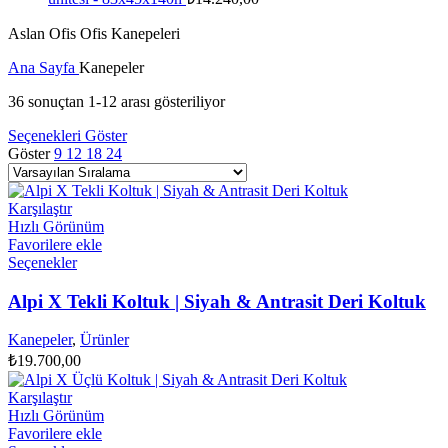
Aslan Ofis Ofis Kanepeleri
Ana Sayfa
Kanepeler
36 sonuçtan 1-12 arası gösteriliyor
Seçenekleri Göster
Göster
9
12
18
24
Karşılaştır
Hızlı Görünüm
Favorilere ekle
Bu
Seçenekler
ürünün
birden
Alpi X Tekli Koltuk | Siyah & Antrasit Deri Koltuk
fazla
varyasyonu
Kanepeler
,
Ürünler
var.
₺
19.700,00
Seçenekler
ürün
Karşılaştır
sayfasından
Hızlı Görünüm
seçilebilir
Favorilere ekle