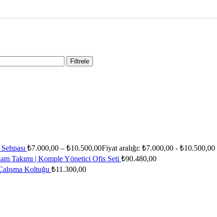
Filtrele
s Sehpası
₺
7.000,00
–
₺
10.500,00
Fiyat aralığı: ₺7.000,00 - ₺10.500,00
am Takımı | Komple Yönetici Ofis Seti
₺
90.480,00
 Çalışma Koltuğu
₺
11.300,00