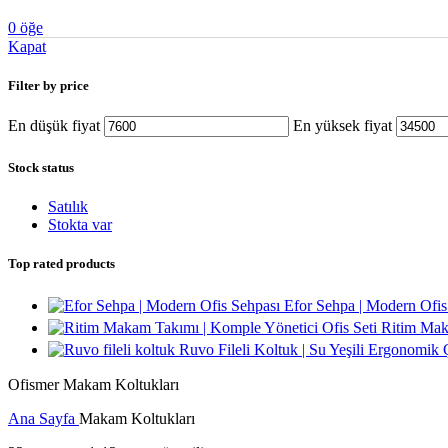
0
öğe
Kapat
Filter by price
En düşük fiyat
En yüksek fiyat
Stock status
Satılık
Stokta var
Top rated products
Efor Sehpa | Modern Ofi
Ritim Mak
Ruvo Fileli Koltuk | Su Yeşili Ergonomik
Ofismer Makam Koltukları
Ana Sayfa
Makam Koltukları