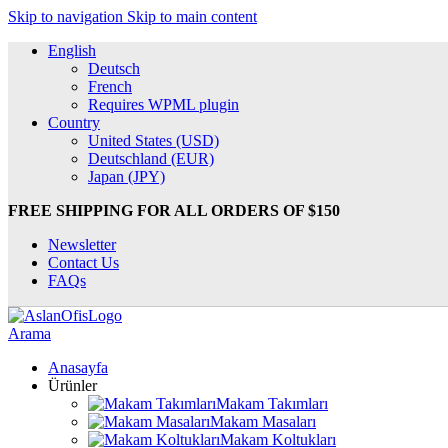
Skip to navigation
Skip to main content
English
Deutsch
French
Requires WPML plugin
Country
United States (USD)
Deutschland (EUR)
Japan (JPY)
FREE SHIPPING FOR ALL ORDERS OF $150
Newsletter
Contact Us
FAQs
Arama
Anasayfa
Ürünler
Makam Takımları
Makam Masaları
Makam Koltukları