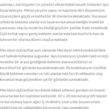
salonları, lobi köşeleri ve yönetici ofislerindeki misafir bölümleri için
tasarlanmıştır. Metal çerçeve yapısı ve kapitone deri döşemesiyle
ziyaretçilere güçlü ve kaliteli bir ilk izlenim bırakmaktadır. Kurumsal
ofislerde bekleme alanlarının tasarımı kurumsal kimliğin önemli bir
yansıması olup bu model bu kimliği güçlü bir şekilde ifade etmektedir.
Üçlü koltuk yapısı geniş bekleme alanlarında hem konforlu hem de
işlevsel bir oturma düzeni oluşturmaktadır.
Meridyen üçlü koltuk aynı zamanda Meridyen tekli koltukla birlikte
set halinde kullanıma uygundur. Aynı koleksiyon içindeki tekli ve üçlü
modeller bir araya geldiğinde bekleme alanına bütünsel ve
koordineli bir görünüm kazandırmaktadır. Bu kombinasyon özellikle
büyük bekleme salonları ve lobi alanlarında tercih edilmekte olup
kurumsal imajı güçlendiren şık bir görünüm sunmaktadır.
Meridyen üçlü koltuk tercihinde dikkat edilmesi gereken en önemli
unsurlardan biri malzeme kalitesidir. 60 x 20 mm metal profil iskelet
ve kurutulmuş kayın ağacı iç strüktürü, uzun yıllar boyunca hem
şeklini hem de sağlamlığını koruyan bir yapı sunmaktadır.