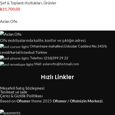
Şef & Toplantı Koltukları
,
Ürünler
₺
21.700,00
Aslan Ofis
Ofis mobilyalarında kalite, konfor ve şıklığın adresi.
Orhantepe mahallesi.Üsküdar Caddesi No:143/b
cevizli/kartal/istanbul/Türkiye
Telefon: (216)399 29 22
Mail: aslanofis@hotmail.com
Hızlı Linkler
Mesafeli Satış Sözleşmesi
Teslimat ve iade
Çerez & Gizlilik Politikası
Based on
Ofismer
theme
2025
Ofismer / Ofisinizin Merkezi
.