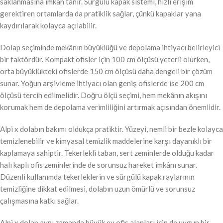
saklanmasına imkân tanır. Sürgülü kapak sistemi, hızlı erişim
gerektiren ortamlarda da pratiklik sağlar, çünkü kapaklar yana
kaydırılarak kolayca açılabilir.
Dolap seçiminde mekânın büyüklüğü ve depolama ihtiyacı belirleyici
bir faktördür. Kompakt ofisler için 100 cm ölçüsü yeterli olurken,
orta büyüklükteki ofislerde 150 cm ölçüsü daha dengeli bir çözüm
sunar. Yoğun arşivleme ihtiyacı olan geniş ofislerde ise 200 cm
ölçüsü tercih edilmelidir. Doğru ölçü seçimi, hem mekânın akışını
korumak hem de depolama verimliliğini artırmak açısından önemlidir.
Alpi x dolabın bakımı oldukça pratiktir. Yüzeyi, nemli bir bezle kolayca
temizlenebilir ve kimyasal temizlik maddelerine karşı dayanıklı bir
kaplamaya sahiptir. Tekerlekli taban, sert zeminlerde olduğu kadar
halı kaplı ofis zeminlerinde de sorunsuz hareket imkânı sunar.
Düzenli kullanımda tekerleklerin ve sürgülü kapak raylarının
temizliğine dikkat edilmesi, dolabın uzun ömürlü ve sorunsuz
çalışmasına katkı sağlar.
Alpi x dolap aynı zamanda büyük ev ofis alanları için de uygun bir