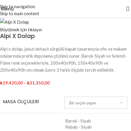
Skip to navigation
Menü
Skip to main content
Büyütmek için tıklayın
Alpi X Dolap
Alpi x dolap, jaluzi detaylı sürgülü kapak tasarımıyla ofis ve makam
odalarında pratik depolama çözümü sunar. Barok-Siyah ve Selenit-
Füme renk seçenekleriyle, 100x40x90h, 150x40x90h ve
200x40x90h cm olmak üzere 3 farklı ölçüde tercih edilebilir.
₺
19.420,00
–
₺
31.350,00
MASA ÖLÇÜLERI
Barok - Siyah
Rebab - Siyah