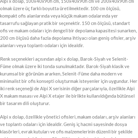
Alpi x dolap, 100x40x90h cm, 150x40x90h cm ve 200x40x90h cm
olmak üzere üç farklı boyutta üretilmektedir. 100 cm ölçüsü,
kompakt ofis alanlarında veya küçük makam odalarında yer
tasarrufu sağlayan pratik bir seçenektir. 150 cm ölçüsü, standart
ofis ve makam odaları için dengeli bir depolama kapasitesi sunarken,
200 cm ölçüsü daha fazla depolama ihtiyacı olan geniş ofisler, arşiv
alanları veya toplantı odaları için idealdir.
Renk seçenekleri açısından alpi x dolap, Barok-Siyah ve Selenit-
Füme olmak üzere iki tonda sunulmaktadır. Barok-Siyah klasik ve
kurumsal bir görünüm ararken, Selenit-Füme daha modern ve
minimalist bir ofis konsepti oluşturmak isteyenler için uygundur. Her
iki renk seçeneği de Alpi X serisinin diğer parçalarıyla, özellikle Alpi
X makam masası ve Alpi X etajer ile birlikte kullanıldığında bütünsel
bir tasarım dili oluşturur.
Alpi x dolap, özellikle yönetici ofisleri, makam odaları, arşiv alanları
ve toplantı odaları için idealdir. Geniş iç hacmi sayesinde dosya
klasörleri, evrak kutuları ve ofis malzemelerinin düzenli bir şekilde