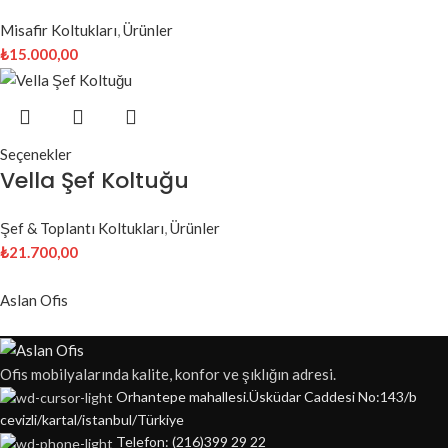
Misafir Koltukları
,
Ürünler
₺
15.000,00
Seçenekler
Vella Şef Koltuğu
Şef & Toplantı Koltukları
,
Ürünler
₺
21.700,00
Aslan Ofis
Ofis mobilyalarında kalite, konfor ve şıklığın adresi.
Orhantepe mahallesi.Üsküdar Caddesi No:143/b
cevizli/kartal/istanbul/Türkiye
Telefon: (216)399 29 22